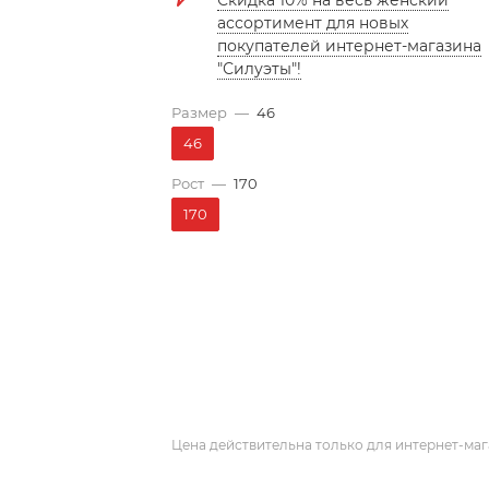
Скидка 10% на весь женский
ассортимент для новых
покупателей интернет-магазина
"Силуэты"!
Размер
—
46
46
Рост
—
170
170
Цена действительна только для интернет-маг