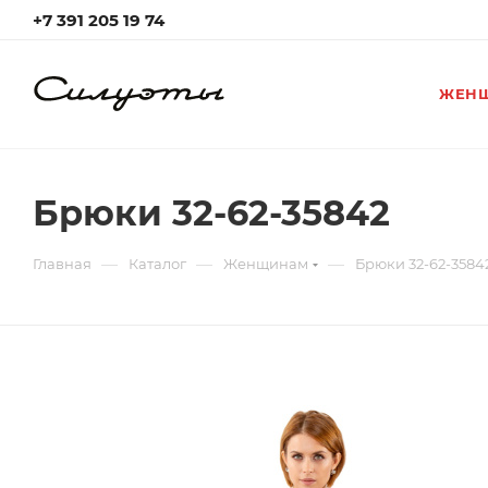
+7 391 205 19 74
ЖЕН
Брюки 32-62-35842
—
—
—
Главная
Каталог
Женщинам
Брюки 32-62-3584