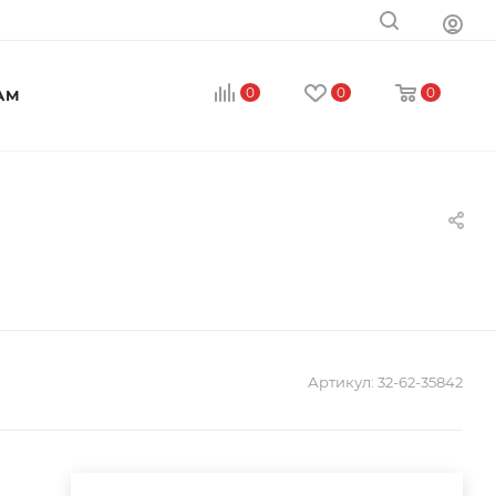
0
0
0
АМ
Артикул:
32-62-35842